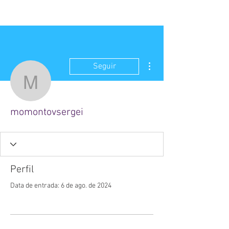
Mais ações
Seguir
momontovsergei
momontovsergei
Perfil
Data de entrada: 6 de ago. de 2024